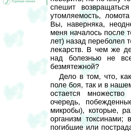
Горячая линия
спешит возвращаться
утомляемость, ломота
Вы, наверняка, неодн
меня началось после то
лет) назад переболел т
лекарств. В чем же д
над болезнью не вс
безмятежной?
Дело в том, что, к
поле боя, так и в наш
остается множество 
очередь, побежденны
микробы), которые, р
организм токсинами; 
погибшие или пострад