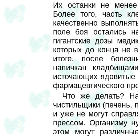
Их останки не менее
Более того, часть кл
качественно выполнят
поле боя остались н
гигантские дозы меди
которых до конца не в
итоге, после болез
напичкан кладбищами
источающих ядовитые 
фармацевтического про
Что же делать? На
чистильщики (печень, п
и уже не могут справл
прессом. Организму н
этом могут различны