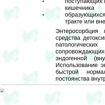
поступающих и
кишечника
образующихся
тракте или вн
Энтеросорбция 
средства детокси
патологиче
сопровождающихс
эндогенной (вну
Использование э
быстрой норма
постоянства внут