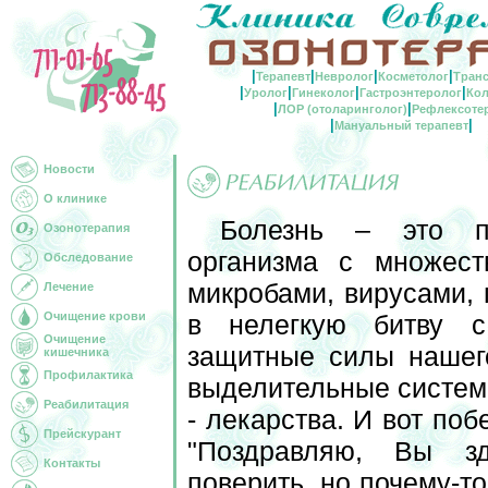
|
|
|
|
Терапевт
Невролог
Косметолог
Тран
|
|
|
|
Уролог
Гинеколог
Гастроэнтеролог
Кол
|
|
ЛОР (отоларинголог)
Рефлексоте
|
|
Мануальный терапевт
Новости
О клинике
Болезнь – это п
Озонотерапия
организма с множест
Обследование
микробами, вирусами, 
Лечение
Очищение крови
в нелегкую битву с
Очищение
защитные силы нашег
кишечника
Профилактика
выделительные системы
Реабилитация
- лекарства. И вот поб
Прейскурант
"Поздравляю, Вы зд
Контакты
поверить, но почему-т