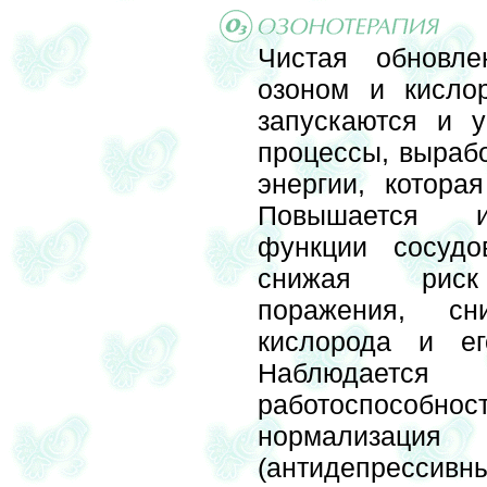
Чистая обновле
озоном и кислор
запускаются и 
процессы, вырабо
энергии, котора
Повышается и
функции сосудо
снижая риск 
поражения, сн
кислорода и ег
Наблюдае
работоспособност
нормализаци
(антидепресси