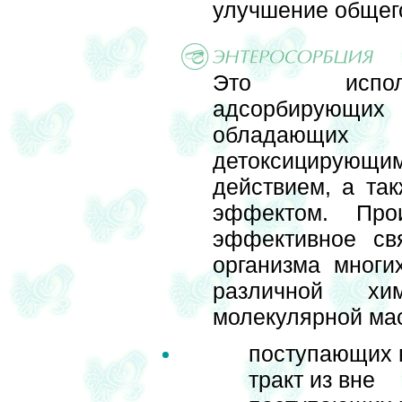
улучшение общего
Это исполь
адсорбирующих 
обладающ
детоксицирующи
действием, а та
эффектом. Про
эффективное св
организма многи
различной хи
молекулярной ма
поступающих 
тракт из вне