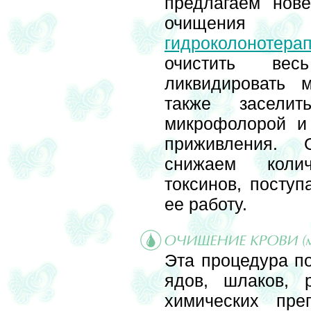
предлагаем нов
очищения
гидроколонотера
очистить вес
ликвидировать 
также заселит
микрофолорой и
приживления. 
снижаем коли
токсинов, поступ
ее работу.
Эта процедура по
ядов, шлаков, р
химических пре