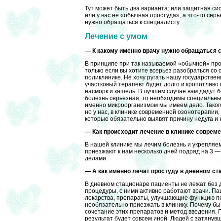
Тут может быть два варианта: или защитная си
или у вас не «обычная простуда»,
а что-то
серье
нужно обращаться к специалисту.
Лечение с умом
— К какому именно врачу нужно обращаться 
В принципе при так называемой «обычной» прос
только если вы хотите всерьез разобраться со 
поликлинике. Не хочу ругать нашу государствен
участковый терапевт будет долго и кропотливо
насморк и кашель. В лучшем случае вам дадут 
болезнь серьезная, то необходимы специальные
именно микроорганизмом мы имеем дело. Такого
но у нас, в клинике современной озонотерапии,
которые обязательно выявят причину недуга и
— Как происходит лечение в клинике соврем
В нашей клинике мы лечим болезнь и укрепляе
приезжают к нам несколько дней подряд на 3 — 
делами.
— А как именно лечат простуду в дневном ст
В дневном стационаре пациенты не лежат без 
процедуры, с ними активно работают врачи. П
лекарства, препараты, улучшающие функцию печ
необязательно приезжать в клинику. Почему бы
сочетание этих препаратов и метод введения. 
результат будет совсем иной. Людей с затянувш