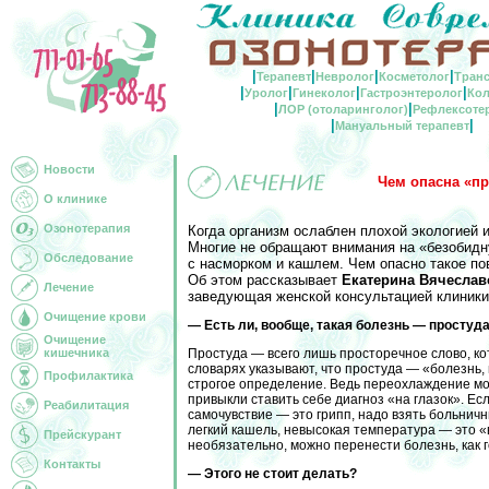
|
|
|
|
Терапевт
Невролог
Косметолог
Тран
|
|
|
|
Уролог
Гинеколог
Гастроэнтеролог
Кол
|
|
ЛОР (отоларинголог)
Рефлексоте
|
|
Мануальный терапевт
Новости
Чем опасна «пр
О клинике
Озонотерапия
Когда организм ослаблен плохой экологией и
Многие не обращают внимания на «безобидн
Обследование
с насморком и кашлем. Чем опасно такое по
Об этом рассказывает
Екатерина Вячеслав
Лечение
заведующая женской консультацией клиники
Очищение крови
— Есть ли, вообще, такая болезнь — простуд
Очищение
кишечника
Простуда — всего лишь просторечное слово, кот
словарях указывают, что простуда — «болезнь
Профилактика
строгое определение. Ведь переохлаждение мо
привыкли ставить себе диагноз «на глазок». Ес
Реабилитация
самочувствие — это грипп, надо взять больничн
легкий кашель, невысокая температура — это «
Прейскурант
необязательно, можно перенести болезнь, как г
Контакты
— Этого не стоит делать?