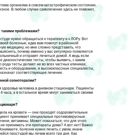
стема организма в совсем катастрофическом состоянии,
зное. В любом случае самолечение здесь не поможет,
с такими проблемами?
туде нужно обращаться к терапевту и к ЛОРу. Вот
своей болезнью, едва вам помогут в районной
ную медицину, но мне сложно представить, что
 выяснять, почему именно у вас регулярно появляется
больничный и отправят лечиться домой. А ведь если
 диагностические тесты, чтобы выявить, с каким
 рода тесты делают не во всех частных клиниках,
 есть и оборудование, и высококлассные специалисты,
 назначат соответствующее лечение.
енной озонотерапии?
м здоровье человека в дневном стационаре. Пациенты
4 часа, а в остальное время могут заниматься своими
ационаре?
дела на кровати — они проходят оздоровительные
ациент принимает специальные противовирусные
ени, витамины. Может показаться, что для этого
 не принимать эти препараты дома? А вот нет! Важно
Понимаете, болезни нужно лечить с умом, иначе
ейся простудой мы лечим всего три дня. Как