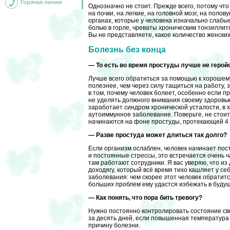
Горячая линия
Однозначно не стоит. Прежде всего, потому что
на почки, на легкие, на головной мозг, на поло
органах, которые у человека изначально слаб
болью в горле, чреваты хроническим тонзиллит
Вы не представляете, какое количество женски
Болезнь без конца
— То есть во время простуды лучше не герой
Лучше всего обратиться за помощью к хорошему
полезнее, чем через силу тащиться на работу, 
в том, почему человек болеет, особенно если п
не уделять должного внимания своему здоровью
заработает синдром хронической усталости, в 
аутоиммунное заболевание. Поверьте, не стоит
начинаются на фоне простуды, протекающей 4
— Разве простуда может длиться так долго?
Если организм ослаблен, человек начинает пост
и постоянные стрессы, это встречается очень ч
там работают сотрудники. Я вас уверяю, что из
доходягу, который всё время тихо кашляет у себ
заболевания: чем скорее этот человек обрати
больших проблем ему удастся избежать в буду
— Как понять, что пора бить тревогу?
Нужно постоянно контролировать состояние сво
за десять дней, если повышенная температура
причину болезни.