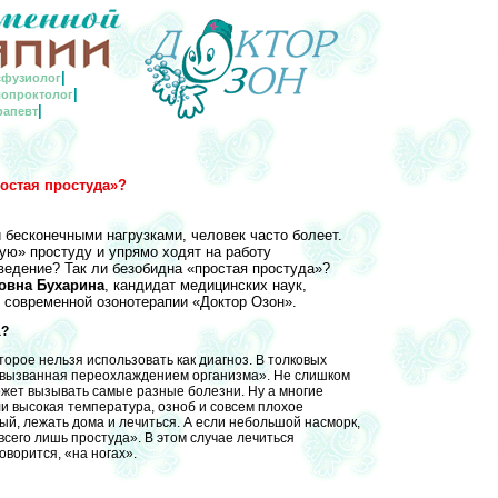
|
сфузиолог
|
опроктолог
|
рапевт
остая простуда»?
 бесконечными нагрузками, человек часто болеет.
ую» простуду и упрямо ходят на работу
ведение? Так ли безобидна «простая простуда»?
овна Бухарина
, кандидат медицинских наук,
 современной озонотерапии «Доктор Озон».
а?
орое нельзя использовать как диагноз. В толковых
, вызванная переохлаждением организма». Не слишком
жет вызывать самые разные болезни. Ну а многие
ли высокая температура, озноб и совсем плохое
ый, лежать дома и лечиться. А если небольшой насморк,
всего лишь простуда». В этом случае лечиться
оворится, «на ногах».