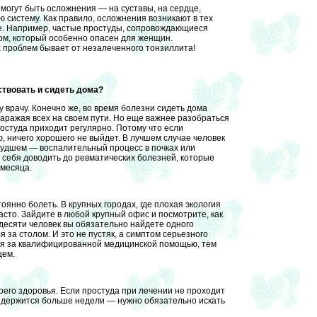
 могут быть осложнения — на суставы, на сердце,
вую систему. Как правило, осложнения возникают в тех
ые. Например, частые простуды, сопровождающиеся
ом, который особенно опасен для женщин.
х проблем бывает от незалеченного тонзиллита!
ствовать и сидеть дома?
 врачу. Конечно же, во время болезни сидеть дома
заражая всех на своем пути. Но еще важнее разобраться
ростуда приходит регулярно. Потому что если
, ничего хорошего не выйдет. В лучшем случае человек
худшем — воспалительный процесс в почках или
 себя доводить до ревматических болезней, которые
 месяца.
оянно болеть. В крупных городах, где плохая экология
асто. Зайдите в любой крупный офис и посмотрите, как
 десяти человек вы обязательно найдете одного
я за столом. И это не пустяк, а симптом серьезного
тся за квалифицированной медицинской помощью, тем
щем.
его здоровья. Если простуда при лечении не проходит
 держится больше недели — нужно обязательно искать